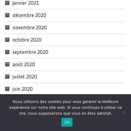
janvier 2021
décembre 2020
novembre 2020
octobre 2020
septembre 2020
août 2020
juillet 2020
juin 2020
mai 2020
Nous utilisons des cookies pour vous garantir la meilleure
expérience sur notre site web. Si vous continuez à utiliser ce
avril 2020
site, nous supposerons que vous en êtes satisfait.
OK
mars 2020