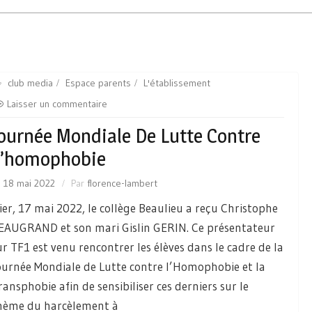
club media
Espace parents
L'établissement
Laisser un commentaire
ournée Mondiale De Lutte Contre
L’homophobie
e
18 mai 2022
Par
florence-lambert
ier, 17 mai 2022, le collège Beaulieu a reçu Christophe
EAUGRAND et son mari Gislin GERIN. Ce présentateur
ur TF1 est venu rencontrer les élèves dans le cadre de la
ournée Mondiale de Lutte contre l’Homophobie et la
ransphobie afin de sensibiliser ces derniers sur le
hème du harcèlement à