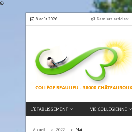
Skip
ion » : l’émission de radio
8 août 2026
L’exposition des latinistes est là !
Derniers articles
to
content
COLLÈGE
BEAULIEU –
CHÂTEAUROUX
L’ÉTABLISSEMENT
VIE COLLÉGIENNE
Accueil
2022
Mai