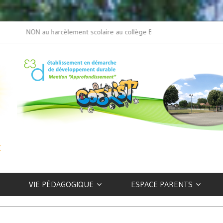
NON au harcèlement scolaire au collège Beaulieu
L’art selon les EFIV
VIE PÉDAGOGIQUE
ESPACE PARENTS