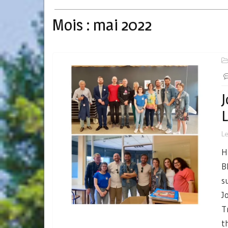
Mois :
mai 2022
J
L
H
B
s
J
T
t