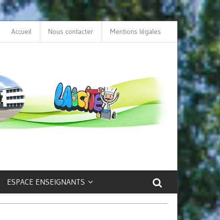
Accueil
Nous contacter
L’option LCA Latin au collège : une porte ouver
Mentions légales
sur la culture et le patrimoine antique !
ESPACE ENSEIGNANTS