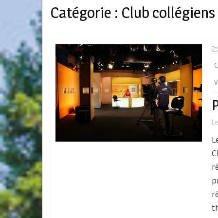
Catégorie :
Club collégiens
C
V
P
L
L
C
r
p
r
t