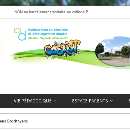
NON au harcèlement scolaire au collège Beaulieu
L’art selon les EFIV
VIE PÉDAGOGIQUE
ESPACE PARENTS
iens Écocitoyens