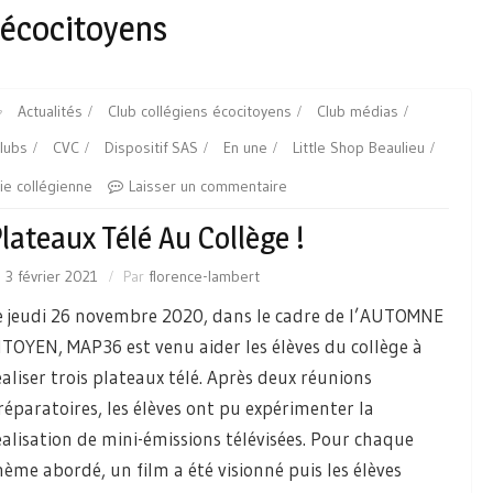
 écocitoyens
Actualités
Club collégiens écocitoyens
Club médias
lubs
CVC
Dispositif SAS
En une
Little Shop Beaulieu
ie collégienne
Laisser un commentaire
lateaux Télé Au Collège !
e
3 février 2021
Par
florence-lambert
e jeudi 26 novembre 2020, dans le cadre de l’AUTOMNE
ITOYEN, MAP36 est venu aider les élèves du collège à
éaliser trois plateaux télé. Après deux réunions
réparatoires, les élèves ont pu expérimenter la
éalisation de mini-émissions télévisées. Pour chaque
hème abordé, un film a été visionné puis les élèves