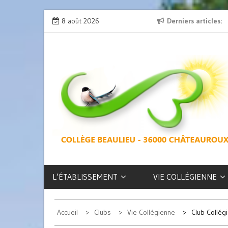
Skip
ion » : l’émission de radio
8 août 2026
L’exposition des latinistes est là !
Derniers articles
to
content
COLLÈGE
BEAULIEU –
CHÂTEAUROUX
L’ÉTABLISSEMENT
VIE COLLÉGIENNE
Accueil
Clubs
Vie Collégienne
Club Collég