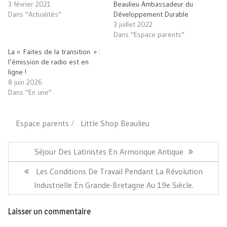
ami(ouvre
3 février 2021
Beaulieu Ambassadeur du
dans
Dans "Actualités"
Développement Durable
une
nouvelle
3 juillet 2022
fenêtre)
Dans "Espace parents"
La « Faites de la transition » :
l’émission de radio est en
ligne !
8 juin 2026
Dans "En une"
Espace parents
Little Shop Beaulieu
Navigation
de
Article
Séjour Des Latinistes En Armorique Antique
l’article
Précédent:
Article
Les Conditions De Travail Pendant La Révolution
Suivant:
Industrielle En Grande-Bretagne Au 19e Siècle.
Laisser un commentaire