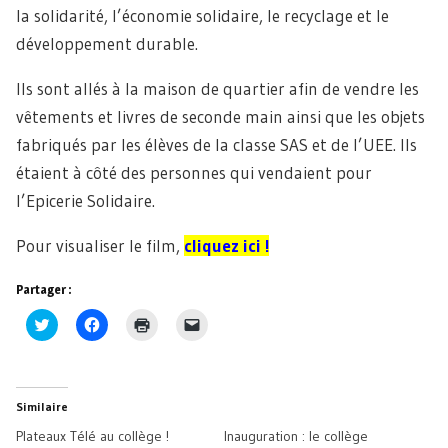
la solidarité, l’économie solidaire, le recyclage et le
développement durable.
Ils sont allés à la maison de quartier afin de vendre les
vêtements et livres de seconde main ainsi que les objets
fabriqués par les élèves de la classe SAS et de l’UEE. Ils
étaient à côté des personnes qui vendaient pour
l’Epicerie Solidaire.
Pour visualiser le film,
cliquez ici !
Partager :
Cliquez
Cliquez
Cliquer
Cliquer
pour
pour
pour
pour
partager
partager
imprimer(ouvre
envoyer
sur
sur
dans
un
Twitter(ouvre
Facebook(ouvre
une
lien
dans
dans
nouvelle
par
une
une
fenêtre)
e-
Similaire
nouvelle
nouvelle
mail
fenêtre)
fenêtre)
à
Plateaux Télé au collège !
Inauguration : le collège
un