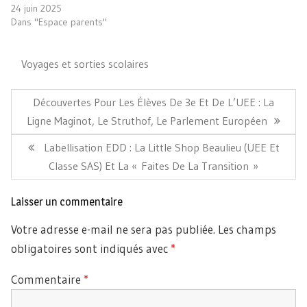
24 juin 2025
Dans "Espace parents"
Voyages et sorties scolaires
Navigation
de
Article
Découvertes Pour Les Élèves De 3e Et De L’UEE : La
l’article
Précédent:
Ligne Maginot, Le Struthof, Le Parlement Européen
Article
Labellisation EDD : La Little Shop Beaulieu (UEE Et
Suivant:
Classe SAS) Et La « Faites De La Transition »
Laisser un commentaire
Votre adresse e-mail ne sera pas publiée.
Les champs
obligatoires sont indiqués avec
*
Commentaire
*