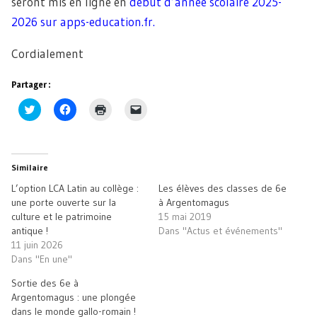
seront mis en ligne en
début d’année scolaire 2025-
2026 sur apps-education.fr.
Cordialement
Partager :
Cliquez
Cliquez
Cliquer
Cliquer
pour
pour
pour
pour
partager
partager
imprimer(ouvre
envoyer
sur
sur
dans
un
Twitter(ouvre
Facebook(ouvre
une
lien
dans
dans
nouvelle
par
une
une
fenêtre)
e-
Similaire
nouvelle
nouvelle
mail
fenêtre)
fenêtre)
à
L’option LCA Latin au collège :
Les élèves des classes de 6e
un
ami(ouvre
une porte ouverte sur la
à Argentomagus
dans
culture et le patrimoine
15 mai 2019
une
nouvelle
antique !
Dans "Actus et événements"
fenêtre)
11 juin 2026
Dans "En une"
Sortie des 6e à
Argentomagus : une plongée
dans le monde gallo-romain !