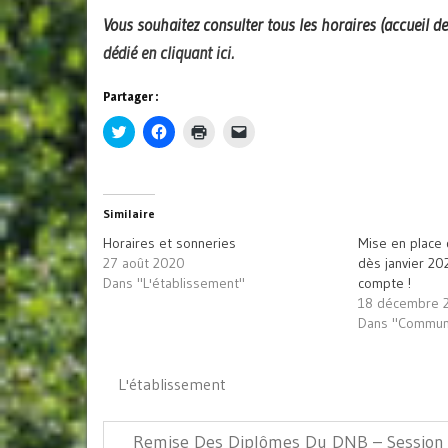
Vous souhaitez consulter tous les horaires (accueil d
dédié en cliquant ici.
Partager :
Cliquez
Cliquez
Cliquer
Cliquer
pour
pour
pour
pour
partager
partager
imprimer(ouvre
envoyer
sur
sur
dans
un
Twitter(ouvre
Facebook(ouvre
une
lien
dans
dans
nouvelle
par
une
une
fenêtre)
e-
Similaire
nouvelle
nouvelle
mail
fenêtre)
fenêtre)
à
Horaires et sonneries
Mise en place
un
ami(ouvre
27 août 2020
dès janvier 20
dans
Dans "L'établissement"
compte !
une
nouvelle
18 décembre 
fenêtre)
Dans "Communi
L'établissement
Navigation
Article
Remise Des Diplômes Du DNB – Session