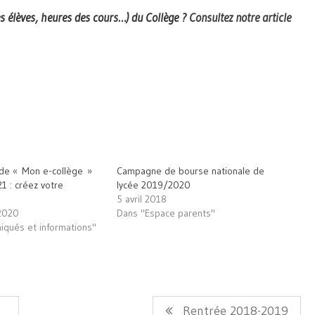
es élèves, heures des cours…) du Collège ?
Consultez notre article
 de « Mon e-collège »
Campagne de bourse nationale de
21 : créez votre
lycée 2019/2020
5 avril 2018
2020
Dans "Espace parents"
qués et informations"
Article
Rentrée 2018-2019