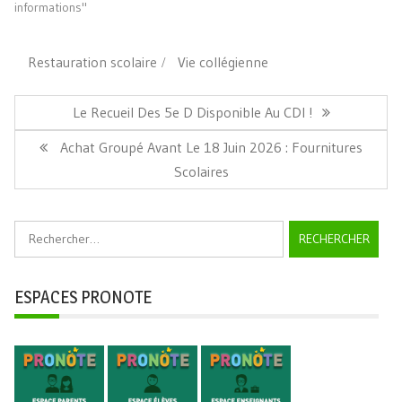
informations"
Restauration scolaire
Vie collégienne
Navigation
de
Article
Le Recueil Des 5e D Disponible Au CDI !
l’article
Précédent:
Article
Achat Groupé Avant Le 18 Juin 2026 : Fournitures
Suivant:
Scolaires
Rechercher :
ESPACES PRONOTE