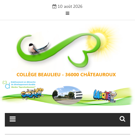
Skip
10 août 2026
to
content
COLLÈGE BEAULIEU –
CHÂTEAUROUX