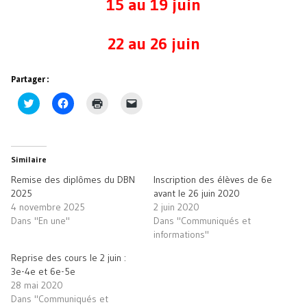
15 au 19 juin
22 au 26 juin
Partager :
Cliquez
Cliquez
Cliquer
Cliquer
pour
pour
pour
pour
partager
partager
imprimer(ouvre
envoyer
sur
sur
dans
un
Twitter(ouvre
Facebook(ouvre
une
lien
dans
dans
nouvelle
par
une
une
fenêtre)
e-
Similaire
nouvelle
nouvelle
mail
fenêtre)
fenêtre)
à
Remise des diplômes du DBN
Inscription des élèves de 6e
un
ami(ouvre
2025
avant le 26 juin 2020
dans
4 novembre 2025
2 juin 2020
une
nouvelle
Dans "En une"
Dans "Communiqués et
fenêtre)
informations"
Reprise des cours le 2 juin :
3e-4e et 6e-5e
28 mai 2020
Dans "Communiqués et