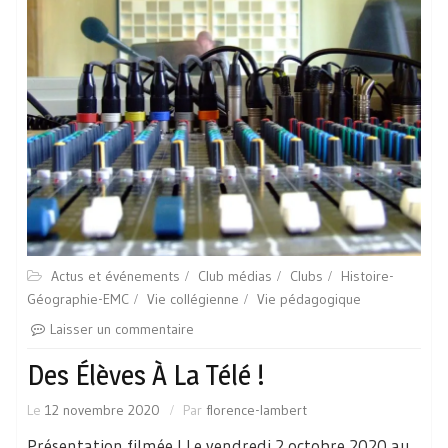
Actus et événements
Club médias
Clubs
Histoire-
Géographie-EMC
Vie collégienne
Vie pédagogique
Laisser un commentaire
Des Élèves À La Télé !
Le
12 novembre 2020
Par
florence-lambert
Présentation filmée ! Le vendredi 2 octobre 2020 au