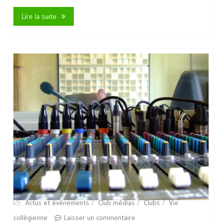
Lire la suite
Actus et événements
Club médias
Clubs
Vie
collégienne
Laisser un commentaire