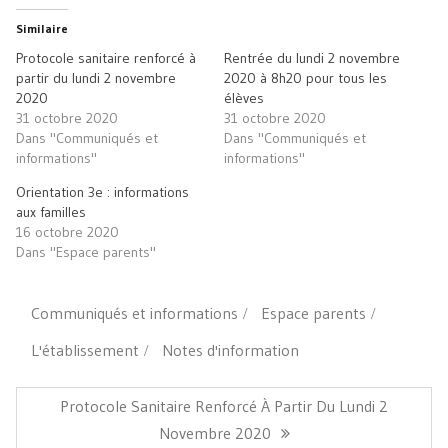
dans
dans
nouvelle
par
une
une
fenêtre)
e-
Similaire
nouvelle
nouvelle
mail
fenêtre)
fenêtre)
à
Protocole sanitaire renforcé à
Rentrée du lundi 2 novembre
un
ami(ouvre
partir du lundi 2 novembre
2020 à 8h20 pour tous les
dans
2020
élèves
une
nouvelle
31 octobre 2020
31 octobre 2020
fenêtre)
Dans "Communiqués et
Dans "Communiqués et
informations"
informations"
Orientation 3e : informations
aux familles
16 octobre 2020
Dans "Espace parents"
Communiqués et informations
Espace parents
L'établissement
Notes d'information
Navigation
de
Article
Protocole Sanitaire Renforcé À Partir Du Lundi 2
l’article
Précédent:
Novembre 2020