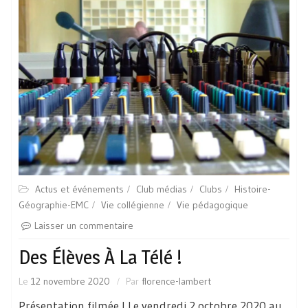
Actus et événements
Club médias
Clubs
Histoire-
Géographie-EMC
Vie collégienne
Vie pédagogique
Laisser un commentaire
Des Élèves À La Télé !
Le
12 novembre 2020
Par
florence-lambert
Présentation filmée ! Le vendredi 2 octobre 2020 au