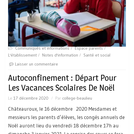
Communiqués et informations
Espace parents
L'établissement
Notes d'information
Santé et social
Laisser un commentaire
Autoconfinement : Départ Pour
Les Vacances Scolaires De Noël
Le
17 décembre 2020
Par
college-beaulieu
Châteauroux, le 16 décembre 2020 Mesdames et
messieurs les parents d’élèves, les congés annuels de
Noël auront lieu du vendredi 18 décembre 17h au
dimanche 3 janvier 2021. La reprise des cours se fera