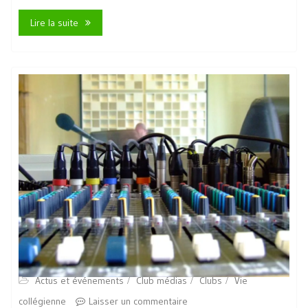
Lire la suite
Actus et événements
Club médias
Clubs
Vie
collégienne
Laisser un commentaire