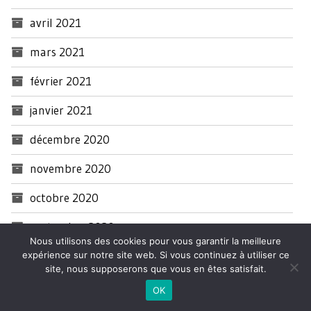
avril 2021
mars 2021
février 2021
janvier 2021
décembre 2020
novembre 2020
octobre 2020
septembre 2020
Nous utilisons des cookies pour vous garantir la meilleure
août 2020
expérience sur notre site web. Si vous continuez à utiliser ce
site, nous supposerons que vous en êtes satisfait.
juillet 2020
OK