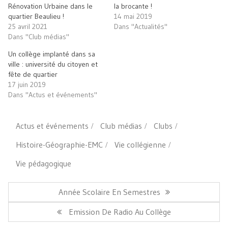
ami(ouvre
Rénovation Urbaine dans le
la brocante !
dans
quartier Beaulieu !
14 mai 2019
une
nouvelle
25 avril 2021
Dans "Actualités"
fenêtre)
Dans "Club médias"
Un collège implanté dans sa
ville : université du citoyen et
fête de quartier
17 juin 2019
Dans "Actus et événements"
Actus et événements
Club médias
Clubs
Histoire-Géographie-EMC
Vie collégienne
Vie pédagogique
Navigation
de
Article
Année Scolaire En Semestres
l’article
Précédent:
Article
Emission De Radio Au Collège
Suivant: