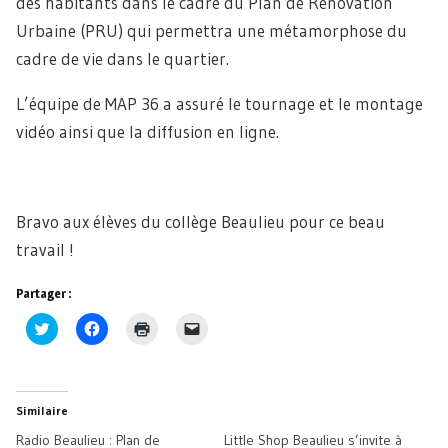
des habitants dans le cadre du Plan de Rénovation
Urbaine (PRU) qui permettra une métamorphose du
cadre de vie dans le quartier.
L’équipe de MAP 36 a assuré le tournage et le montage
vidéo ainsi que la diffusion en ligne.
Bravo aux élèves du collège Beaulieu pour ce beau
travail !
Partager :
Cliquez
Cliquez
Cliquer
Cliquer
pour
pour
pour
pour
partager
partager
imprimer(ouvre
envoyer
sur
sur
dans
un
Twitter(ouvre
Facebook(ouvre
une
lien
dans
dans
nouvelle
par
une
une
fenêtre)
e-
Similaire
nouvelle
nouvelle
mail
fenêtre)
fenêtre)
à
Radio Beaulieu : Plan de
Little Shop Beaulieu s’invite à
un