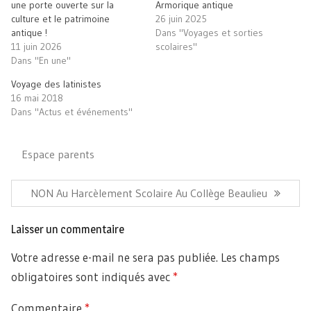
ami(ouvre
une porte ouverte sur la
Armorique antique
dans
culture et le patrimoine
26 juin 2025
une
nouvelle
antique !
Dans "Voyages et sorties
fenêtre)
11 juin 2026
scolaires"
Dans "En une"
Voyage des latinistes
16 mai 2018
Dans "Actus et événements"
Espace parents
Navigation
de
Article
NON Au Harcèlement Scolaire Au Collège Beaulieu
l’article
Précédent:
Laisser un commentaire
Votre adresse e-mail ne sera pas publiée.
Les champs
obligatoires sont indiqués avec
*
Commentaire
*