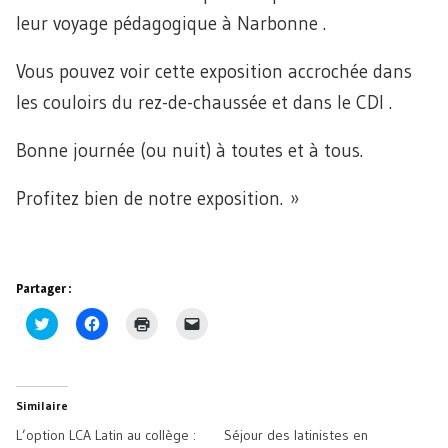
leur voyage pédagogique à Narbonne .
Vous pouvez voir cette exposition accrochée dans
les couloirs du rez-de-chaussée et dans le CDI .
Bonne journée (ou nuit) à toutes et à tous.
Profitez bien de notre exposition. »
Partager :
Cliquez
Cliquez
Cliquer
Cliquer
pour
pour
pour
pour
partager
partager
imprimer(ouvre
envoyer
sur
sur
dans
un
Twitter(ouvre
Facebook(ouvre
une
lien
dans
dans
nouvelle
par
une
une
fenêtre)
e-
Similaire
nouvelle
nouvelle
mail
fenêtre)
fenêtre)
à
L’option LCA Latin au collège :
Séjour des latinistes en
un