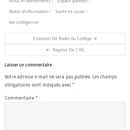
Actus et événements
Espace parents
Notes d'information
Santé et social
Vie collégienne
Navigation
de
Article
Emission De Radio Au Collège
l’article
Précédent:
Article
Reprise De L’AS
Suivant:
Laisser un commentaire
Votre adresse e-mail ne sera pas publiée.
Les champs
obligatoires sont indiqués avec
*
Commentaire
*