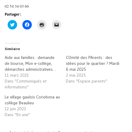
02 54 34 03 60
Partager :
Cliquez
Cliquez
Cliquer
Cliquer
pour
pour
pour
pour
partager
partager
imprimer(ouvre
envoyer
sur
sur
dans
un
Twitter(ouvre
Facebook(ouvre
une
lien
dans
dans
nouvelle
par
une
une
fenêtre)
e-
Similaire
nouvelle
nouvelle
mail
fenêtre)
fenêtre)
à
Aide aux familles : demande
COmité des PArents : des
un
ami(ouvre
de bourse, Mon e-collège,
idées pour le quartier ? Mardi
dans
démarches administratives…
6 mai 2025
une
nouvelle
11 mars 2021
2 mai 2025
fenêtre)
Dans "Communiqués et
Dans "Espace parents"
informations"
Le village gaulois Coriobona au
collège Beaulieu
12 juin 2023
Dans "En une"