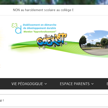
NON au harcèlement scolaire au collège Beaulieu
L’art selon les EFIV
VIE PÉDAGOGIQUE
ESPACE PARENTS
é !