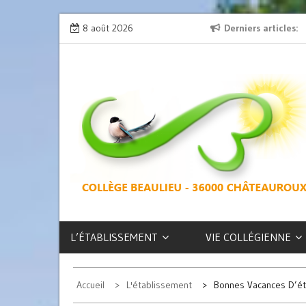
Skip
ion » : l’émission de radio
8 août 2026
L’exposition des latinistes est là !
Derniers articles
to
content
COLLÈGE
BEAULIEU –
CHÂTEAUROUX
L’ÉTABLISSEMENT
VIE COLLÉGIENNE
Accueil
L'établissement
Bonnes Vacances D’ét