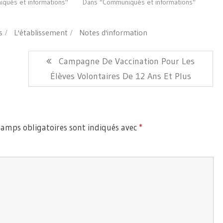
qués et informations"
Dans "Communiqués et informations"
s
L'établissement
Notes d'information
Article
Campagne De Vaccination Pour Les
Suivant:
Élèves Volontaires De 12 Ans Et Plus
hamps obligatoires sont indiqués avec
*