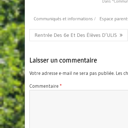
Dans "Communi
fenêtre)
Communiqués et informations
Espace parent
Navigation
Article
Rentrée Des 6e Et Des Élèves D’ULIS
de
Précédent:
l’article
Laisser un commentaire
Votre adresse e-mail ne sera pas publiée.
Les c
Commentaire
*