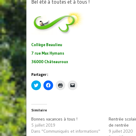
Bel été à toutes et à tous !
Collège Beaulieu
7 rue Max Hymans
36000 Châteauroux
Partager :
Cliquez
Cliquez
Cliquer
Cliquer
pour
pour
pour
pour
partager
partager
imprimer(ouvre
envoyer
sur
sur
dans
un
Twitter(ouvre
Facebook(ouvre
une
lien
dans
dans
nouvelle
par
une
une
fenêtre)
e-
Similaire
nouvelle
nouvelle
mail
fenêtre)
fenêtre)
à
Bonnes vacances à tous !
Rentrée scolai
un
ami(ouvre
5 juillet 2019
de rentrée
dans
Dans "Communiqués et informations"
9 juillet 2020
une
nouvelle