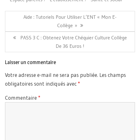
Navigation
de
Article
Aide : Tutoriels Pour Utiliser L’ENT « Mon E-
l’article
Précédent:
Collège »
Article
PASS 3 C : Obtenez Votre Chéquier Culture Collège
Suivant:
De 36 Euros !
Laisser un commentaire
Votre adresse e-mail ne sera pas publiée.
Les champs
obligatoires sont indiqués avec
*
Commentaire
*