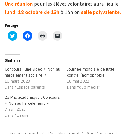
Une réunion
pour les élèves volontaires aura lieu le
lundi 18 octobre de 13h
à 14h en
salle polyvalente.
Partager :
Cliquez
Cliquez
Cliquer
Cliquer
pour
pour
pour
pour
partager
partager
imprimer(ouvre
envoyer
sur
sur
dans
un
Twitter(ouvre
Facebook(ouvre
une
lien
dans
dans
nouvelle
par
une
une
fenêtre)
e-
Similaire
nouvelle
nouvelle
mail
fenêtre)
fenêtre)
à
Concours : une vidéo « Non au
Journée mondiale de lutte
un
ami(ouvre
harcèlement scolaire » !
contre l’homophobie
dans
10 mars 2023
18 mai 2022
une
nouvelle
Dans "Espace parents"
Dans "club media"
fenêtre)
2e Prix académique : Concours
« Non au harcèlement »
7 avril 2023
Dans "En une"
Espace parents
L'établissement
Santé et social