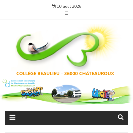
Skip
10 août 2026
to
content
COLLÈGE BEAULIEU –
CHÂTEAUROUX