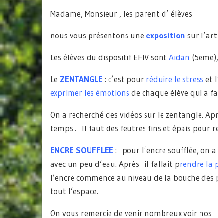
Madame, Monsieur , les parent d’ élèves
nous vous présentons une
exposition
sur l’art
Les élèves du dispositif EFIV sont
Aidan
(5ème)
Le
ZENTANGLE
: c’est pour
réduire le stress
et l
exprimer les émotions
de chaque élève qui a fa
On a recherché des vidéos sur le zentangle. Ap
temps . Il faut des feutres fins et épais pour r
ENCRE SOUFFLEE
: pour l’encre soufflée, on a 
avec un peu d’eau. Après il fallait p
rendre la p
l’encre commence au niveau de la bouche des po
tout l’espace.
On vous remercie de venir nombreux voir nos 2 