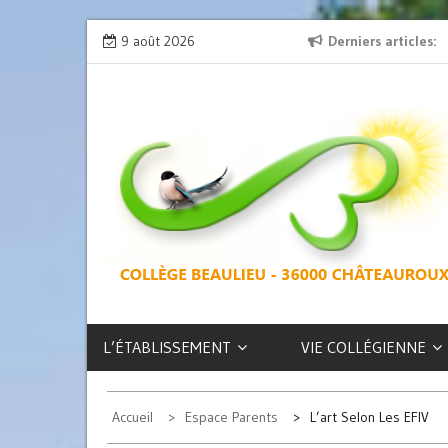
Skip
on » : l’émission de radio
9 août 2026
L’exposition des latinistes est là !
Derniers articles
to
content
COLLÈGE
BEAULIEU –
CHÂTEAUROUX
L’ÉTABLISSEMENT
VIE COLLÉGIENNE
Accueil
Espace Parents
L’art Selon Les EFIV