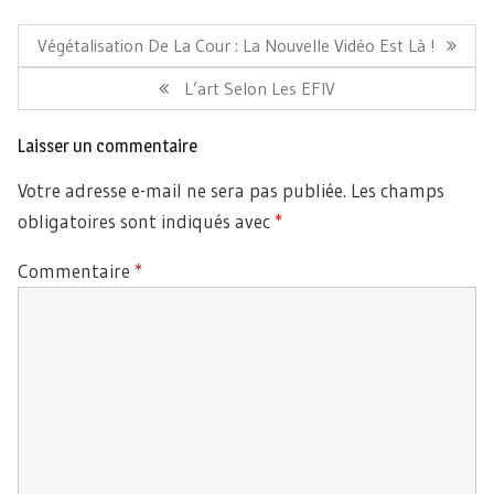
Navigation
de
Article
Végétalisation De La Cour : La Nouvelle Vidéo Est Là !
l’article
Précédent:
Article
L’art Selon Les EFIV
Suivant:
Laisser un commentaire
Votre adresse e-mail ne sera pas publiée.
Les champs
obligatoires sont indiqués avec
*
Commentaire
*