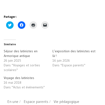
Partager :
Cliquez
Cliquez
Cliquer
Cliquer
pour
pour
pour
pour
partager
partager
imprimer(ouvre
envoyer
sur
sur
dans
un
Twitter(ouvre
Facebook(ouvre
une
lien
dans
dans
nouvelle
par
une
une
fenêtre)
e-
Similaire
nouvelle
nouvelle
mail
fenêtre)
fenêtre)
à
Séjour des latinistes en
L’exposition des latinistes est
un
ami(ouvre
Armorique antique
là !
dans
26 juin 2025
16 juin 2026
une
nouvelle
Dans "Voyages et sorties
Dans "Espace parents"
fenêtre)
scolaires"
Voyage des latinistes
16 mai 2018
Dans "Actus et événements"
En une
Espace parents
Vie pédagogique