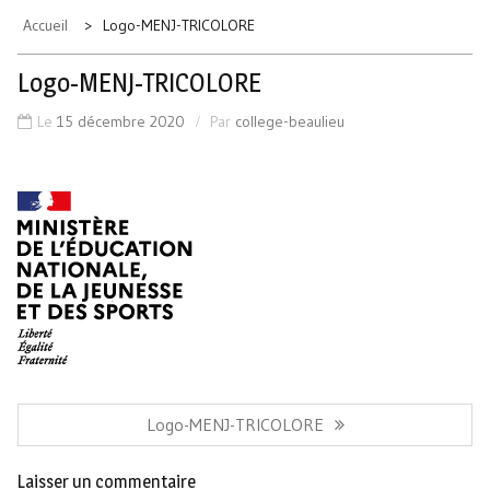
Accueil
Logo-MENJ-TRICOLORE
Logo-MENJ-TRICOLORE
Le
15 décembre 2020
Par
college-beaulieu
Navigation
de
Article
Logo-MENJ-TRICOLORE
l’article
Précédent:
Laisser un commentaire