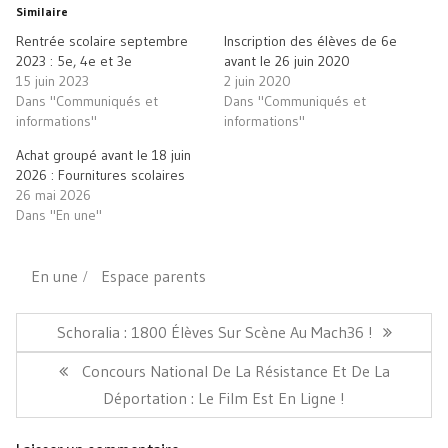
une
une
fenêtre)
e-
Similaire
nouvelle
nouvelle
mail
fenêtre)
fenêtre)
à
Rentrée scolaire septembre
Inscription des élèves de 6e
un
ami(ouvre
2023 : 5e, 4e et 3e
avant le 26 juin 2020
dans
15 juin 2023
2 juin 2020
une
nouvelle
Dans "Communiqués et
Dans "Communiqués et
fenêtre)
informations"
informations"
Achat groupé avant le 18 juin
2026 : Fournitures scolaires
26 mai 2026
Dans "En une"
En une
Espace parents
Navigation
de
Article
Schoralia : 1800 Élèves Sur Scène Au Mach36 !
l’article
Précédent:
Article
Concours National De La Résistance Et De La
Suivant:
Déportation : Le Film Est En Ligne !