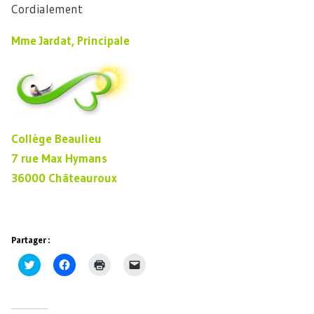
Cordialement
Mme Jardat, Principale
Collège Beaulieu
7 rue Max Hymans
36000 Châteauroux
Partager :
Cliquez
Cliquez
Cliquer
Cliquer
pour
pour
pour
pour
partager
partager
imprimer(ouvre
envoyer
sur
sur
dans
un
Twitter(ouvre
Facebook(ouvre
une
lien
dans
dans
nouvelle
par