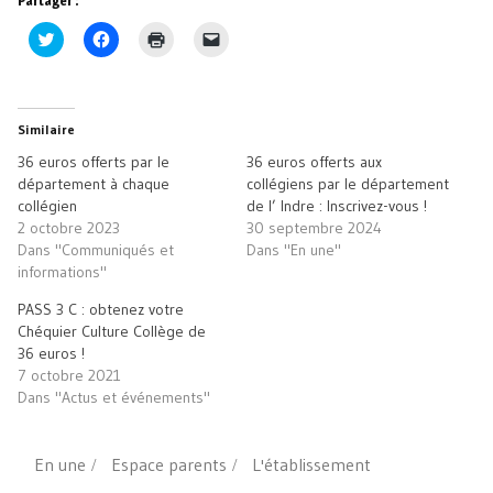
Partager :
Cliquez
Cliquez
Cliquer
Cliquer
pour
pour
pour
pour
partager
partager
imprimer(ouvre
envoyer
sur
sur
dans
un
Twitter(ouvre
Facebook(ouvre
une
lien
dans
dans
nouvelle
par
une
une
fenêtre)
e-
Similaire
nouvelle
nouvelle
mail
fenêtre)
fenêtre)
à
36 euros offerts par le
36 euros offerts aux
un
ami(ouvre
département à chaque
collégiens par le département
dans
collégien
de l’ Indre : Inscrivez-vous !
une
nouvelle
2 octobre 2023
30 septembre 2024
fenêtre)
Dans "Communiqués et
Dans "En une"
informations"
PASS 3 C : obtenez votre
Chéquier Culture Collège de
36 euros !
7 octobre 2021
Dans "Actus et événements"
En une
Espace parents
L'établissement