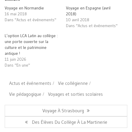
nouvelle
nouvelle
mail
fenêtre)
fenêtre)
à
Voyage en Normandie
Voyage en Espagne (avril
un
ami(ouvre
16 mai 2018
2018)
dans
Dans "Actus et événements"
10 avril 2018
une
nouvelle
Dans "Actus et événements"
fenêtre)
L’option LCA Latin au collège :
une porte ouverte sur la
culture et le patrimoine
antique !
11 juin 2026
Dans "En une"
Actus et événements
Vie collégienne
Vie pédagogique
Voyages et sorties scolaires
Navigation
de
Article
Voyage À Strasbourg
l’article
Précédent:
Article
Des Élèves Du Collège À La Martinerie
Suivant: