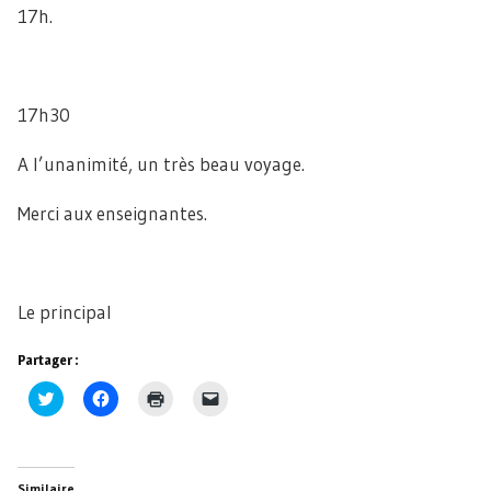
17h.
17h30
A l’unanimité, un très beau voyage.
Merci aux enseignantes.
Le principal
Partager :
Cliquez
Cliquez
Cliquer
Cliquer
pour
pour
pour
pour
partager
partager
imprimer(ouvre
envoyer
sur
sur
dans
un
Twitter(ouvre
Facebook(ouvre
une
lien
dans
dans
nouvelle
par
une
une
fenêtre)
e-
Similaire