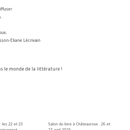
iffuser
.
oux.
son-Eliane Lécrivain
 le monde de la littérature !
: les 22 et 23
Salon du livre à Châteauroux : 26 et
oinçonnet
27 avril 2025