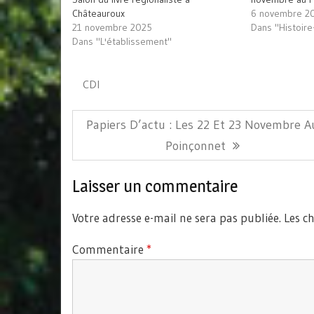
dans
Châteauroux
6 novembre 2
une
nouvelle
21 novembre 2025
Dans "Histoir
fenêtre)
Dans "L'établissement"
CDI
Navigation
Article
Papiers D’actu : Les 22 Et 23 Novembre A
de
Précédent:
Poinçonnet
l’article
Laisser un commentaire
Votre adresse e-mail ne sera pas publiée.
Les c
Commentaire
*