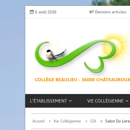
Skip
on » : l’émission de radio
6 août 2026
L’exposition des latinistes est là !
Derniers articles
to
content
COLLÈGE
BEAULIEU –
CHÂTEAUROUX
L’ÉTABLISSEMENT
VIE COLLÉGIENNE
Accueil
Vie Collégienne
CDI
Salon Du Livr