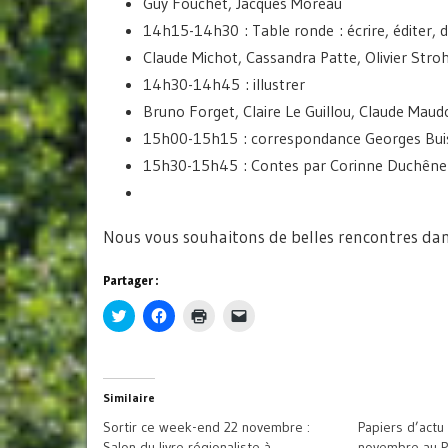
Guy Fouchet, Jacques Moreau
14h15-14h30 : Table ronde : écrire, éditer, d
Claude Michot, Cassandra Patte, Olivier Stroh
14h30-14h45 : illustrer
Bruno Forget, Claire Le Guillou, Claude Maud
15h00-15h15 : correspondance Georges Buis
15h30-15h45 : Contes par Corinne Duchêne
Nous vous souhaitons de belles rencontres dans
Partager :
Cliquez
Cliquez
Cliquer
Cliquer
pour
pour
pour
pour
partager
partager
imprimer(ouvre
envoyer
sur
sur
dans
un
Twitter(ouvre
Facebook(ouvre
une
lien
dans
dans
nouvelle
par
une
une
fenêtre)
e-
Similaire
nouvelle
nouvelle
mail
fenêtre)
fenêtre)
à
Sortir ce week-end 22 novembre :
Papiers d’actu 
un
ami(ouvre
Salon du livre régionaliste à
novembre au P