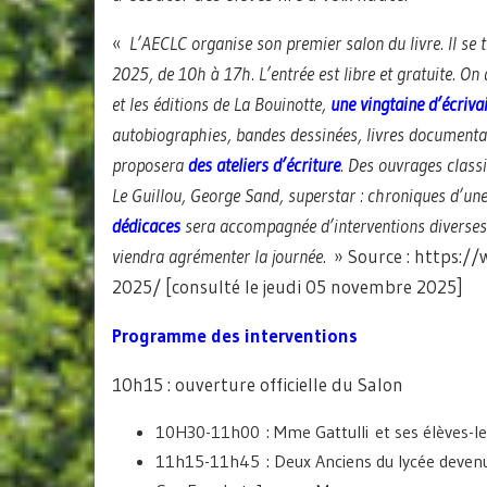
«
L’AECLC organise son premier salon du livre. Il se 
2025, de 10h à 17h. L’entrée est libre et gratuite. On 
et les éditions de La Bouinotte,
une vingtaine d’écriva
autobiographies, bandes dessinées, livres documentair
proposera
des ateliers d’écriture
. Des ouvrages classi
Le Guillou, George Sand, superstar : chroniques d’une 
dédicaces
sera accompagnée d’interventions diverses, s
viendra agrémenter la journée.
» Source : https:/
2025/ [consulté le jeudi 05 novembre 2025]
Programme des interventions
10h15 : ouverture officielle du Salon
10H30-11h00 : Mme Gattulli et ses élèves-le
11h15-11h45 : Deux Anciens du lycée deven