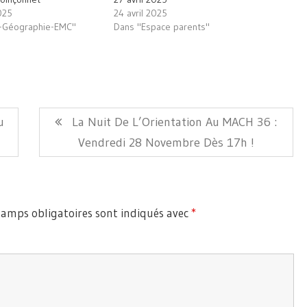
025
24 avril 2025
e-Géographie-EMC"
Dans "Espace parents"
Article
u
La Nuit De L’Orientation Au MACH 36 :
Suivant:
Vendredi 28 Novembre Dès 17h !
hamps obligatoires sont indiqués avec
*