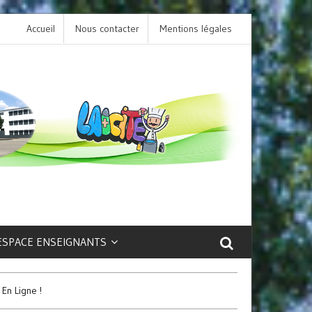
Accueil
Nous contacter
L’option LCA Latin au collège : une porte ouvert
Mentions légales
sur la culture et le patrimoine antique !
ESPACE ENSEIGNANTS
En Ligne !