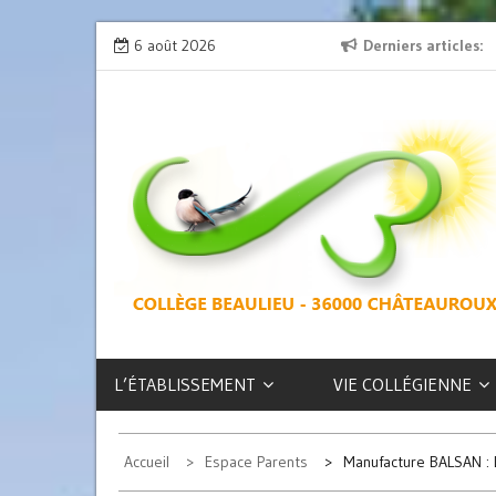
Skip
on » : l’émission de radio
6 août 2026
L’exposition des latinistes est là !
Derniers articles
to
content
COLLÈGE
BEAULIEU –
CHÂTEAUROUX
L’ÉTABLISSEMENT
VIE COLLÉGIENNE
Accueil
Espace Parents
Manufacture BALSAN : 