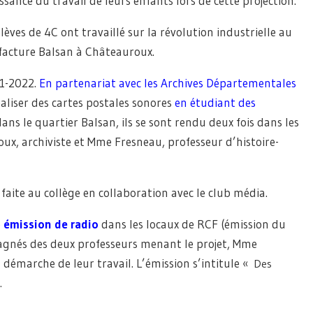
ance du travail de leurs enfants lors de cette projection.
èves de 4C ont travaillé sur la révolution industrielle au
facture Balsan à Châteauroux.
21-2022.
En partenariat avec les Archives Départementales
réaliser des cartes postales sonores
en étudiant des
dans le quartier Balsan, ils se sont rendu deux fois dans les
oux, archiviste et Mme Fresneau, professeur d’histoire-
 faite au collège en collaboration avec le club média.
e
émission de radio
dans les locaux de RCF (émission du
mpagnés des deux professeurs menant le projet, Mme
démarche de leur travail. L’émission s’intitule «
Des
.