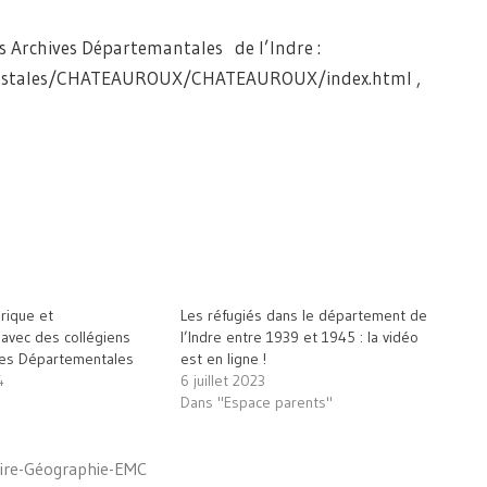
des Archives Départemantales de l’Indre :
_postales/CHATEAUROUX/CHATEAUROUX/index.html ,
orique et
Les réfugiés dans le département de
avec des collégiens
l’Indre entre 1939 et 1945 : la vidéo
ives Départementales
est en ligne !
4
6 juillet 2023
Dans "Espace parents"
oire-Géographie-EMC