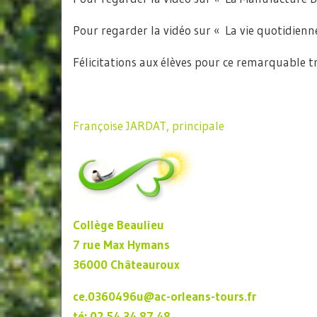
Pour regarder la vidéo sur « La vie quotidienn
Félicitations aux élèves pour ce remarquable tr
Françoise JARDAT, principale
Collège Beaulieu
7 rue Max Hymans
36000 Châteauroux
ce.0360496u@ac-orleans-tours.fr
té: 02 54 34 87 48