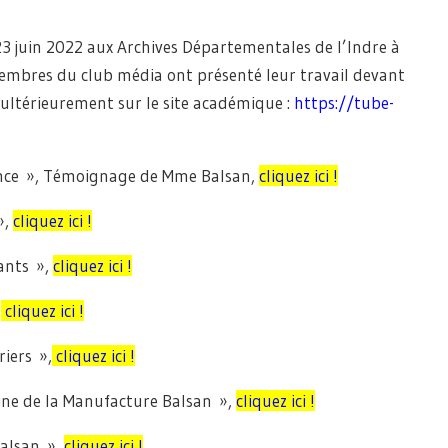
23 juin 2022 aux Archives Départementales de l’Indre à
 membres du club média ont présenté leur travail devant
 ultérieurement sur le site académique :
https://tube-
fance », Témoignage de Mme Balsan,
cliquez ici !
»,
cliquez ici !
fants »,
cliquez ici !
,
cliquez ici !
riers »,
cliquez ici !
laine de la Manufacture Balsan »,
cliquez ici !
Balsan »,
cliquez ici !