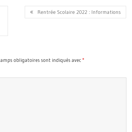
Article
Rentrée Scolaire 2022 : Informations
Suivant:
hamps obligatoires sont indiqués avec
*