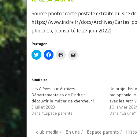
Source photo : carte postale extraite du site 
https://www.indre.fr/docs/Archives/Cartes
photo 15, [consulté le 27 juin 2022]
Partager :
Cliquez
Cliquez
Cliquer
Cliquer
pour
pour
pour
pour
partager
partager
imprimer(ouvre
envoyer
sur
sur
dans
un
Twitter(ouvre
Facebook(ouvre
une
lien
dans
dans
nouvelle
par
une
une
fenêtre)
e-
Similaire
nouvelle
nouvelle
mail
fenêtre)
fenêtre)
à
Les élèves aux Archives
Un projet hist
un
ami(ouvre
Départementales de l’Indre :
radiophonique 
dans
découvrir le métier de chercheur !
avec les Arch
une
nouvelle
3 juillet 2023
10 janvier 202
fenêtre)
Dans "Espace parents"
Dans "En une"
club media
En une
Espace parents
Hist