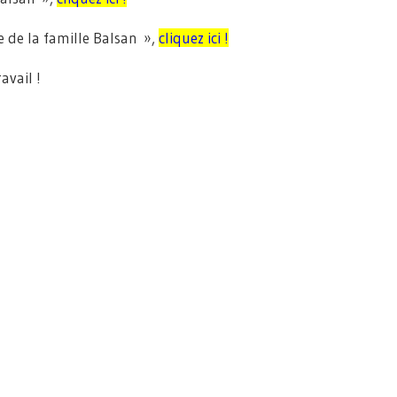
e de la famille Balsan »,
cliquez ici !
avail !