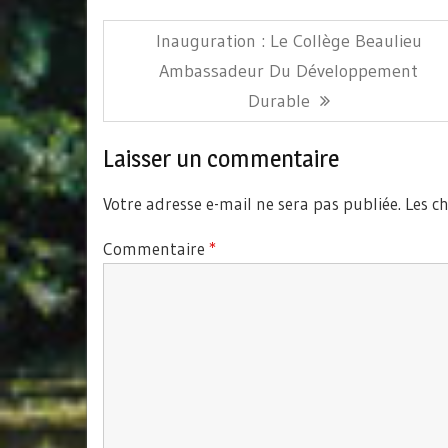
Navigation
Article
Inauguration : Le Collège Beaulieu
de
Précédent:
Ambassadeur Du Développement
l’article
Durable
Laisser un commentaire
Votre adresse e-mail ne sera pas publiée.
Les c
Commentaire
*