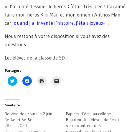
« J’ai aimé dessiner le héros. C’était très bien ! J’ai aimé
faire mon héros Kiki-Man et mon ennemi Antnos-Man
car,
quand j’ai inventé l’histoire, j’étais joyeux
« .
Nous restons à votre disposition si vous avez des
questions.
Les élèves de la classe de 5D.
Partager :
Cliquez
Cliquez
Cliquer
Cliquer
pour
pour
pour
pour
partager
partager
imprimer(ouvre
envoyer
sur
sur
dans
un
Twitter(ouvre
Facebook(ouvre
une
lien
dans
dans
nouvelle
par
une
une
fenêtre)
e-
Similaire
nouvelle
nouvelle
mail
fenêtre)
fenêtre)
à
Reprise des cours le 2 juin :
Papiers d’Actu au collège
un
ami(ouvre
3e-4e et 6e-5e
Beaulieu : les élèves de 3e et
dans
28 mai 2020
4e rencontrent des
une
nouvelle
Dans "Communiqués et
dessinateurs de presse !