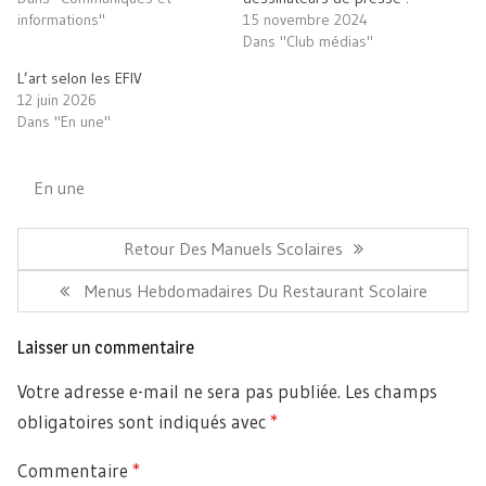
fenêtre)
informations"
15 novembre 2024
Dans "Club médias"
L’art selon les EFIV
12 juin 2026
Dans "En une"
En une
Navigation
de
Article
Retour Des Manuels Scolaires
l’article
Précédent:
Article
Menus Hebdomadaires Du Restaurant Scolaire
Suivant:
Laisser un commentaire
Votre adresse e-mail ne sera pas publiée.
Les champs
obligatoires sont indiqués avec
*
Commentaire
*