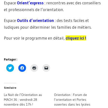
Espace
Orient’express
: rencontres avec des conseillers
et professionnels de l’orientation.
Espace
Outils d’orientation
: des tests faciles et
ludiques pour déterminer les familles de métiers.
Pour voir le programme en détail,
cliquez ici !
Partager :
Cliquez
Cliquez
Cliquer
Cliquer
pour
pour
pour
pour
partager
partager
imprimer(ouvre
envoyer
sur
sur
dans
un
Twitter(ouvre
Facebook(ouvre
une
lien
dans
dans
nouvelle
par
une
une
fenêtre)
e-
Similaire
nouvelle
nouvelle
mail
fenêtre)
fenêtre)
à
La Nuit de l’Orientation au
Orientation : Forum de
un
ami(ouvre
MACH 36 : vendredi 28
l’orientation et Portes
dans
novembre dès 17h !
ouvertes dans les lycées
une
nouvelle