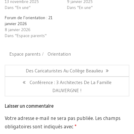
13 novembre 2025
9 janvier 2025
fenêtre)
Dans "En une"
Dans "En une"
Forum de l’orientation : 21
janvier 2026
8 janvier 2026
Dans "Espace parents"
Espace parents
Orientation
Navigation
de
Article
Des Caricaturistes Au Collège Beaulieu
l’article
Précédent:
Article
Conférence : 3 Architectes De La Famille
Suivant:
DAUVERGNE !
Laisser un commentaire
Votre adresse e-mail ne sera pas publiée.
Les champs
obligatoires sont indiqués avec
*