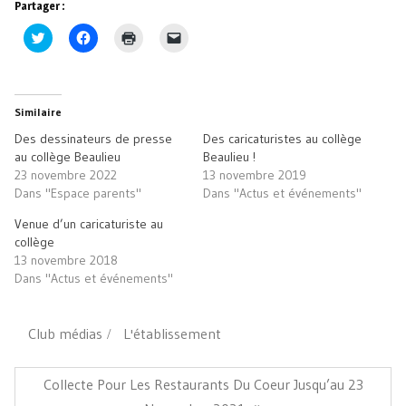
Partager :
Cliquez
Cliquez
Cliquer
Cliquer
pour
pour
pour
pour
partager
partager
imprimer(ouvre
envoyer
sur
sur
dans
un
Twitter(ouvre
Facebook(ouvre
une
lien
dans
dans
nouvelle
par
une
une
fenêtre)
e-
Similaire
nouvelle
nouvelle
mail
fenêtre)
fenêtre)
à
Des dessinateurs de presse
Des caricaturistes au collège
un
ami(ouvre
au collège Beaulieu
Beaulieu !
dans
23 novembre 2022
13 novembre 2019
une
nouvelle
Dans "Espace parents"
Dans "Actus et événements"
fenêtre)
Venue d’un caricaturiste au
collège
13 novembre 2018
Dans "Actus et événements"
Club médias
L'établissement
Navigation
de
Article
Collecte Pour Les Restaurants Du Coeur Jusqu’au 23
l’article