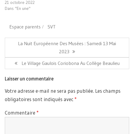
21 octobre 2022
Dans "En une"
Espace parents
SVT
Navigation
de
Article
La Nuit Européenne Des Musées : Samedi 13 Mai
l’article
Précédent:
2023
Article
Le Village Gaulois Coriobona Au Collège Beaulieu
Suivant:
Laisser un commentaire
Votre adresse e-mail ne sera pas publiée.
Les champs
obligatoires sont indiqués avec
*
Commentaire
*