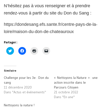
N’hésitez pas à vous renseigner et à prendre
rendez-vous à partir du site du Don du Sang :
https://dondesang.efs.sante.fr/centre-pays-de-la-
loire/maison-du-don-de-chateauroux
Partager :
Cliquez
Cliquez
Cliquer
Cliquer
pour
pour
pour
pour
partager
partager
imprimer(ouvre
envoyer
sur
sur
dans
un
Twitter(ouvre
Facebook(ouvre
une
lien
dans
dans
nouvelle
par
une
une
fenêtre)
e-
Similaire
nouvelle
nouvelle
mail
fenêtre)
fenêtre)
à
Challenge pour les 3e : Don du
« Nettoyons la Nature » : une
un
ami(ouvre
sang
action inscrite dans le
dans
11 décembre 2020
Parcours Citoyen
une
nouvelle
Dans "Actus et événements"
21 octobre 2022
fenêtre)
Dans "En une"
Nettoyons la nature !