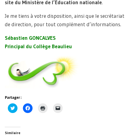
site du Ministère de l’Éducation nationale
.
Je me tiens à votre disposition, ainsi que le secrétariat
de direction, pour tout complément d’informations.
Sébastien GONCALVES
Principal du Collège Beaulieu
Partager :
Cliquez
Cliquez
Cliquer
Cliquer
pour
pour
pour
pour
partager
partager
imprimer(ouvre
envoyer
sur
sur
dans
un
Twitter(ouvre
Facebook(ouvre
une
lien
dans
dans
nouvelle
par
une
une
fenêtre)
e-
Similaire
nouvelle
nouvelle
mail