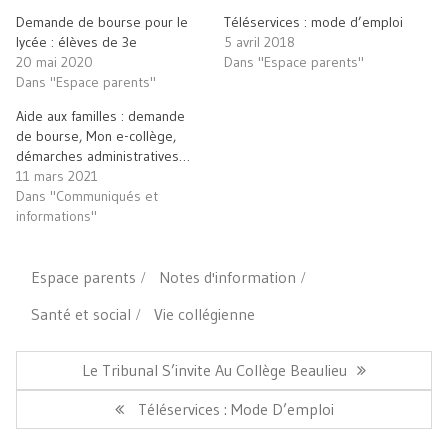
fenêtre)
fenêtre)
à
Demande de bourse pour le
Téléservices : mode d’emploi
un
ami(ouvre
lycée : élèves de 3e
5 avril 2018
dans
20 mai 2020
Dans "Espace parents"
une
nouvelle
Dans "Espace parents"
fenêtre)
Aide aux familles : demande
de bourse, Mon e-collège,
démarches administratives…
11 mars 2021
Dans "Communiqués et
informations"
Espace parents
Notes d'information
Santé et social
Vie collégienne
Navigation
de
Article
Le Tribunal S’invite Au Collège Beaulieu
l’article
Précédent:
Article
Téléservices : Mode D’emploi
Suivant: