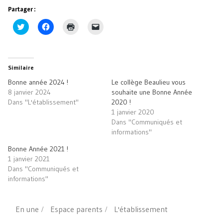
Partager :
Cliquez
Cliquez
Cliquer
Cliquer
pour
pour
pour
pour
partager
partager
imprimer(ouvre
envoyer
sur
sur
dans
un
Twitter(ouvre
Facebook(ouvre
une
lien
dans
dans
nouvelle
par
une
une
fenêtre)
e-
Similaire
nouvelle
nouvelle
mail
fenêtre)
fenêtre)
à
Bonne année 2024 !
Le collège Beaulieu vous
un
ami(ouvre
8 janvier 2024
souhaite une Bonne Année
dans
Dans "L'établissement"
2020 !
une
nouvelle
1 janvier 2020
fenêtre)
Dans "Communiqués et
informations"
Bonne Année 2021 !
1 janvier 2021
Dans "Communiqués et
informations"
En une
Espace parents
L'établissement