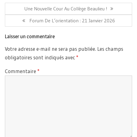
Navigation
de
Article
Une Nouvelle Cour Au Collège Beaulieu !
l’article
Précédent:
Article
Forum De L’orientation : 21 Janvier 2026
Suivant:
Laisser un commentaire
Votre adresse e-mail ne sera pas publiée.
Les champs
obligatoires sont indiqués avec
*
Commentaire
*