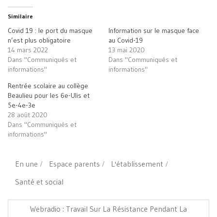
Twitter(ouvre
Facebook(ouvre
une
lien
dans
dans
nouvelle
par
une
une
fenêtre)
e-
Similaire
nouvelle
nouvelle
mail
fenêtre)
fenêtre)
à
Covid 19 : le port du masque
Information sur le masque face
un
ami(ouvre
n’est plus obligatoire
au Covid-19
dans
14 mars 2022
13 mai 2020
une
nouvelle
Dans "Communiqués et
Dans "Communiqués et
fenêtre)
informations"
informations"
Rentrée scolaire au collège
Beaulieu pour les 6e-Ulis et
5e-4e-3e
28 août 2020
Dans "Communiqués et
informations"
En une
Espace parents
L'établissement
Santé et social
Navigation
de
Article
Webradio : Travail Sur La Résistance Pendant La