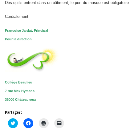
Dès qu’ils entrent dans un bâtiment, le port du masque est obligatoire.
Cordialement,
Françoise Jardat, Principal
Pour la direction
Collège Beaulieu
7 rue Max Hymans
36000 Châteauroux
Partager :
Cliquez
Cliquez
Cliquer
Cliquer
pour
pour
pour
pour
partager
partager
imprimer(ouvre
envoyer
sur
sur
dans
un