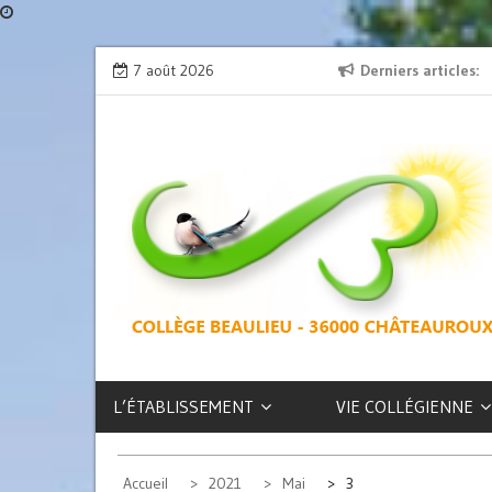
Skip
ion » : l’émission de radio
7 août 2026
L’exposition des latinistes est là !
Derniers articles
to
content
COLLÈGE
BEAULIEU –
CHÂTEAUROUX
L’ÉTABLISSEMENT
VIE COLLÉGIENNE
Accueil
2021
Mai
3