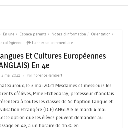
En une
Espace parents
Notes d'information
Orientation
e collégienne
Laisser un commentaire
angues Et Cultures Européennes
ANGLAIS) En 4e
e
3 mai 2021
Par
florence-lambert
hâteauroux, le 3 mai 2021 Mesdames et messieurs les
arents d’élèves, Mme Etchegaray, professeur d’anglais
résentera à toutes les classes de 5e l’option Langue et
ivilisation Etrangère (LCE) ANGLAIS le mardi 4 mai.
ette option que les élèves peuvent demander au
assage en 4e, a un horaire de 1h30 en