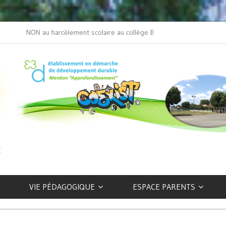
NON au harcèlement scolaire au collège Beaulieu
L’art selon les EFIV
VIE PÉDAGOGIQUE
ESPACE PARENTS