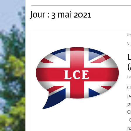
Jour :
3 mai 2021
Vi
L
(
L
C
p
p
C
C
p