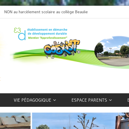
NON au harcèlement scolaire au collège Beaulieu
L’art selon les EFIV
VIE PÉDAGOGIQUE
ESPACE PARENTS