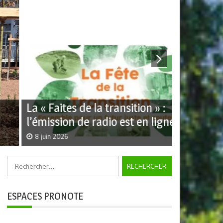
 « Faites de la transition » :
Inscrire v
émission de radio est en ligne !
démarches
 juin 2026
29 mai 2026
Rechercher :
ESPACES PRONOTE