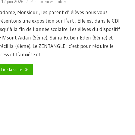
e
12 juin 2026
Par
florence-lambert
adame, Monsieur , les parent d’ élèves nous vous
résentons une exposition sur l’art . Elle est dans le CDI
usqu’à la fin de l’année scolaire. Les élèves du dispositif
FIV sont Aidan (5ème), Saïna-Ruben-Eden (6éme) et
récillia (4ème). Le ZENTANGLE : c’est pour réduire le
tress et l’anxiété et
Lire la suite