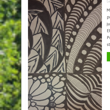
L
M
p
j
E
P
s