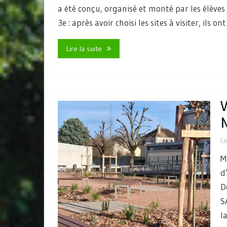
a été conçu, organisé et monté par les élèves 
3e : après avoir choisi les sites à visiter, ils ont
Lire la suite
V
N
L
M
d
D
S
l