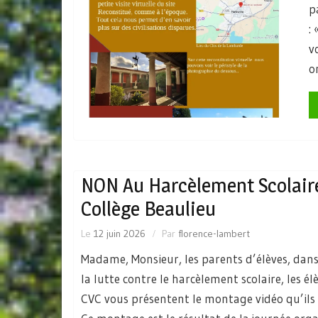
p
:
v
o
NON Au Harcèlement Scolair
Collège Beaulieu
Le
12 juin 2026
Par
florence-lambert
Madame, Monsieur, les parents d’élèves, dans
la lutte contre le harcèlement scolaire, les él
CVC vous présentent le montage vidéo qu’ils o