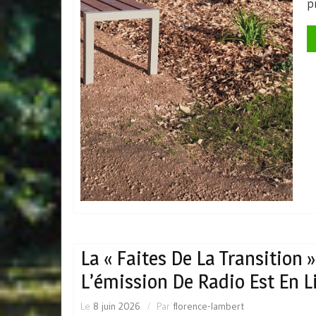
p
La « Faites De La Transition »
L’émission De Radio Est En L
Le
8 juin 2026
Par
florence-lambert