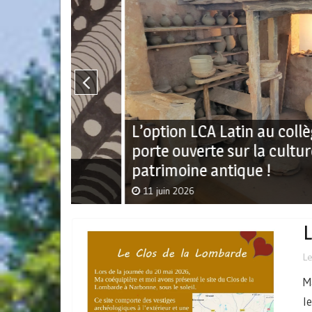
L’option LCA Latin au collège : une
porte ouverte sur la culture et le
patrimoine antique !
11 juin 2026
L
L
M
l