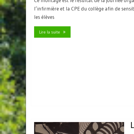
Ce montage est le résultat de la journée org
l’infirmière et la CPE du collège afin de sensib
les élèves
Lire la suite
L