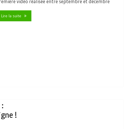
remière vidéo réalisée entre septembre et décembre
Lire la suite
 :
igne !