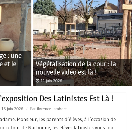
Végétalisation de la cour : la
La
nouvelle vidéo est là !
l’
11 juin 2026
8
’exposition Des Latinistes Est Là !
e
16 juin 2026
Par
florence-lambert
adame, Monsieur, les parents d’élèves, à l’occasion de
eur retour de Narbonne, les élèves latinistes vous font