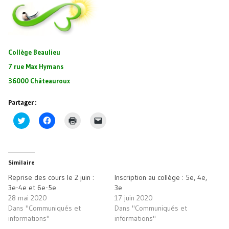
Collège Beaulieu
7 rue Max Hymans
36000 Châteauroux
Partager :
Cliquez
Cliquez
Cliquer
Cliquer
pour
pour
pour
pour
partager
partager
imprimer(ouvre
envoyer
sur
sur
dans
un
Twitter(ouvre
Facebook(ouvre
une
lien
dans
dans
nouvelle
par
une
une
fenêtre)
e-
Similaire
nouvelle
nouvelle
mail
fenêtre)
fenêtre)
à
Reprise des cours le 2 juin :
Inscription au collège : 5e, 4e,
un
ami(ouvre
3e-4e et 6e-5e
3e
dans
28 mai 2020
17 juin 2020
une
nouvelle
Dans "Communiqués et
Dans "Communiqués et
fenêtre)
informations"
informations"