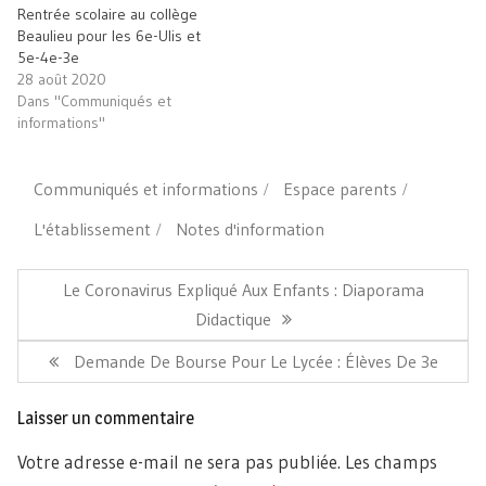
Rentrée scolaire au collège
Beaulieu pour les 6e-Ulis et
5e-4e-3e
28 août 2020
Dans "Communiqués et
informations"
Communiqués et informations
Espace parents
L'établissement
Notes d'information
Navigation
de
Article
Le Coronavirus Expliqué Aux Enfants : Diaporama
l’article
Précédent:
Didactique
Article
Demande De Bourse Pour Le Lycée : Élèves De 3e
Suivant:
Laisser un commentaire
Votre adresse e-mail ne sera pas publiée.
Les champs