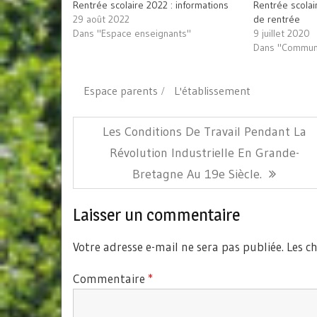
Rentrée scolaire 2022 : informations
Rentrée scolai
un
ami(ouvre
29 août 2022
de rentrée
dans
Dans "Espace enseignants"
9 juillet 2020
une
nouvelle
Dans "Communi
fenêtre)
Espace parents
L'établissement
Navigation
Article
Les Conditions De Travail Pendant La
de
Précédent:
Révolution Industrielle En Grande-
l’article
Bretagne Au 19e Siècle.
Laisser un commentaire
Votre adresse e-mail ne sera pas publiée.
Les c
Commentaire
*