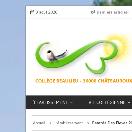
Skip
on » : l’émission de radio
9 août 2026
L’exposition des latinistes est là !
Derniers articles
to
content
COLLÈGE
BEAULIEU –
CHÂTEAUROUX
L’ÉTABLISSEMENT
VIE COLLÉGIENNE
Accueil
L'établissement
Rentrée Des Élèves 