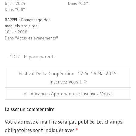
nouvelle
6 juin 2024
Dans "CDI"
fenêtre)
Dans "CDI"
RAPPEL : Ramassage des
manuels scolaires
18 juin 2018
Dans "Actus et événements"
CDI
Espace parents
Navigation
de
Article
Festival De La Coopération : 12 Au 16 Mai 2025.
l’article
Précédent:
Inscrivez-Vous !
Article
Vacances Apprenantes : Inscrivez-Vous !
Suivant:
Laisser un commentaire
Votre adresse e-mail ne sera pas publiée.
Les champs
obligatoires sont indiqués avec
*