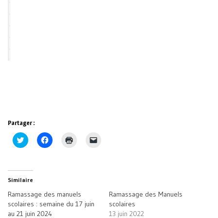
Partager :
Cliquez
Cliquez
Cliquer
Cliquer
pour
pour
pour
pour
partager
partager
imprimer(ouvre
envoyer
sur
sur
dans
un
Twitter(ouvre
Facebook(ouvre
une
lien
dans
dans
nouvelle
par
une
une
fenêtre)
e-
Similaire
nouvelle
nouvelle
mail
fenêtre)
fenêtre)
à
Ramassage des manuels
Ramassage des Manuels
un
ami(ouvre
scolaires : semaine du 17 juin
scolaires
dans
au 21 juin 2024
13 juin 2022
une