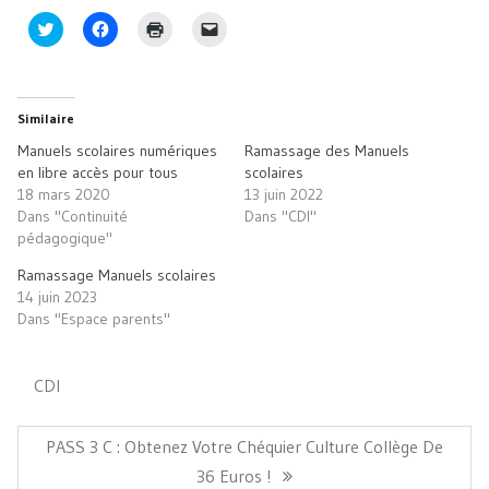
Cliquez
Cliquez
Cliquer
Cliquer
pour
pour
pour
pour
partager
partager
imprimer(ouvre
envoyer
sur
sur
dans
un
Twitter(ouvre
Facebook(ouvre
une
lien
dans
dans
nouvelle
par
une
une
fenêtre)
e-
Similaire
nouvelle
nouvelle
mail
fenêtre)
fenêtre)
à
Manuels scolaires numériques
Ramassage des Manuels
un
ami(ouvre
en libre accès pour tous
scolaires
dans
18 mars 2020
13 juin 2022
une
nouvelle
Dans "Continuité
Dans "CDI"
fenêtre)
pédagogique"
Ramassage Manuels scolaires
14 juin 2023
Dans "Espace parents"
CDI
Navigation
de
Article
PASS 3 C : Obtenez Votre Chéquier Culture Collège De
l’article
Précédent:
36 Euros !