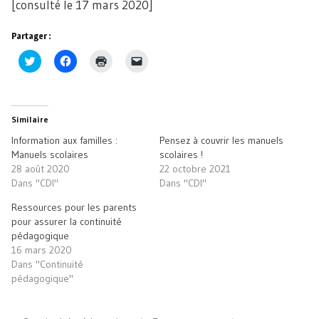
[consulté le 17 mars 2020]
Partager :
Cliquez
Cliquez
Cliquer
Cliquer
pour
pour
pour
pour
partager
partager
imprimer(ouvre
envoyer
sur
sur
dans
un
Twitter(ouvre
Facebook(ouvre
une
lien
dans
dans
nouvelle
par
une
une
fenêtre)
e-
Similaire
nouvelle
nouvelle
mail
fenêtre)
fenêtre)
à
Information aux familles :
Pensez à couvrir les manuels
un
ami(ouvre
Manuels scolaires
scolaires !
dans
28 août 2020
22 octobre 2021
une
nouvelle
Dans "CDI"
Dans "CDI"
fenêtre)
Ressources pour les parents
pour assurer la continuité
pédagogique
16 mars 2020
Dans "Continuité
pédagogique"