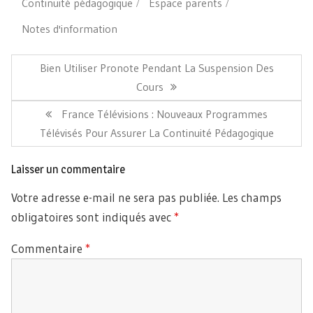
Continuité pédagogique
Espace parents
Notes d'information
Navigation
de
Article
Bien Utiliser Pronote Pendant La Suspension Des
l’article
Précédent:
Cours
Article
France Télévisions : Nouveaux Programmes
Suivant:
Télévisés Pour Assurer La Continuité Pédagogique
Laisser un commentaire
Votre adresse e-mail ne sera pas publiée.
Les champs
obligatoires sont indiqués avec
*
Commentaire
*