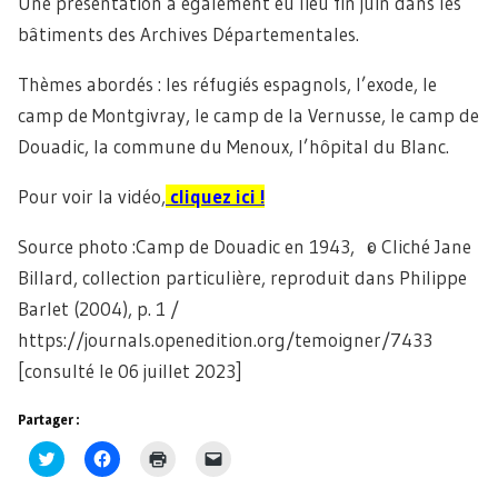
Une présentation a également eu lieu fin juin dans les
bâtiments des Archives Départementales.
Thèmes abordés : les réfugiés espagnols, l’exode, le
camp de Montgivray, le camp de la Vernusse, le camp de
Douadic, la commune du Menoux, l’hôpital du Blanc.
Pour voir la vidéo,
cliquez ici !
Source photo :Camp de Douadic en 1943, © Cliché Jane
Billard, collection particulière, reproduit dans Philippe
Barlet (2004), p. 1 /
https://journals.openedition.org/temoigner/7433
[consulté le 06 juillet 2023]
Partager :
Cliquez
Cliquez
Cliquer
Cliquer
pour
pour
pour
pour
partager
partager
imprimer(ouvre
envoyer