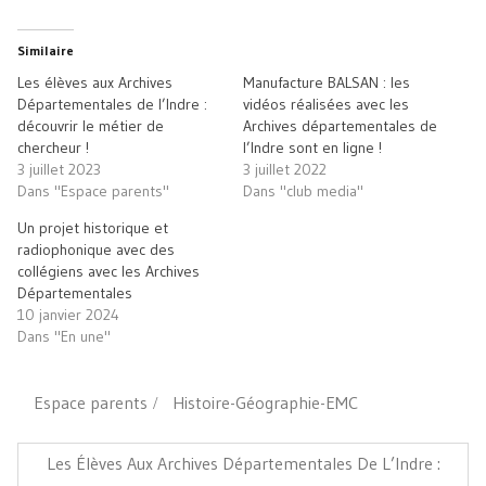
sur
sur
dans
un
Twitter(ouvre
Facebook(ouvre
une
lien
dans
dans
nouvelle
par
une
une
fenêtre)
e-
Similaire
nouvelle
nouvelle
mail
fenêtre)
fenêtre)
à
Les élèves aux Archives
Manufacture BALSAN : les
un
ami(ouvre
Départementales de l’Indre :
vidéos réalisées avec les
dans
découvrir le métier de
Archives départementales de
une
nouvelle
chercheur !
l’Indre sont en ligne !
fenêtre)
3 juillet 2023
3 juillet 2022
Dans "Espace parents"
Dans "club media"
Un projet historique et
radiophonique avec des
collégiens avec les Archives
Départementales
10 janvier 2024
Dans "En une"
Espace parents
Histoire-Géographie-EMC
Navigation
de
Article
Les Élèves Aux Archives Départementales De L’Indre :
l’article