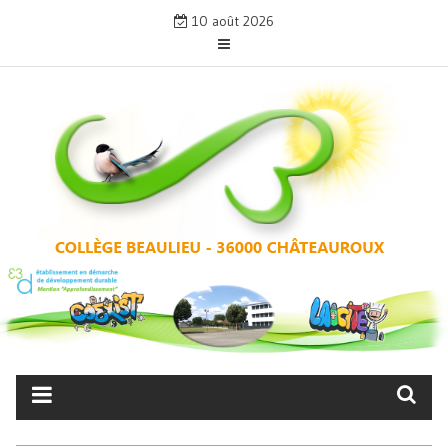
Skip
10 août 2026
to
content
COLLÈGE BEAULIEU –
CHÂTEAUROUX