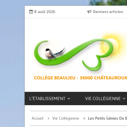
Skip
ion » : l’émission de radio
8 août 2026
L’exposition des latinistes est là !
Derniers articles
to
content
COLLÈGE
BEAULIEU –
CHÂTEAUROUX
L’ÉTABLISSEMENT
VIE COLLÉGIENNE
Accueil
Vie Collégienne
Les Petits Génies De 