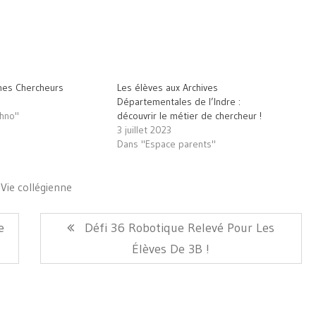
nes Chercheurs
Les élèves aux Archives
Départementales de l’Indre :
chno"
découvrir le métier de chercheur !
3 juillet 2023
Dans "Espace parents"
Vie collégienne
Article
e
Défi 36 Robotique Relevé Pour Les
Suivant:
Élèves De 3B !