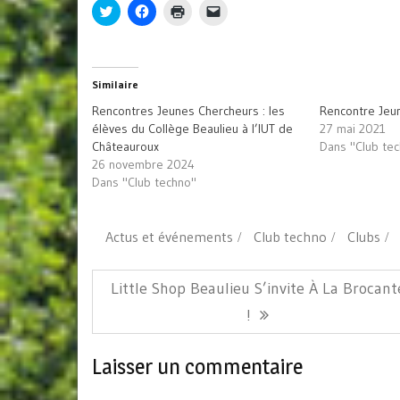
Cliquez
Cliquez
Cliquer
Cliquer
pour
pour
pour
pour
partager
partager
imprimer(ouvre
envoyer
sur
sur
dans
un
Twitter(ouvre
Facebook(ouvre
une
lien
dans
dans
nouvelle
par
une
une
fenêtre)
e-
Similaire
nouvelle
nouvelle
mail
fenêtre)
fenêtre)
à
Rencontres Jeunes Chercheurs : les
Rencontre Jeu
un
ami(ouvre
élèves du Collège Beaulieu à l’IUT de
27 mai 2021
dans
Châteauroux
Dans "Club te
une
nouvelle
26 novembre 2024
fenêtre)
Dans "Club techno"
Actus et événements
Club techno
Clubs
Navigation
Article
Little Shop Beaulieu S’invite À La Brocant
de
Précédent:
!
l’article
Laisser un commentaire