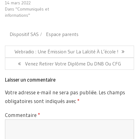
14 mars 2022
Dans "Communiqués et
informations"
Dispositif SAS
Espace parents
Navigation
de
Article
Webradio : Une Émission Sur La Laïcité À L’école !
l’article
Précédent:
Article
Venez Retirer Votre Diplôme Du DNB Ou CFG
Suivant:
Laisser un commentaire
Votre adresse e-mail ne sera pas publiée.
Les champs
obligatoires sont indiqués avec
*
Commentaire
*