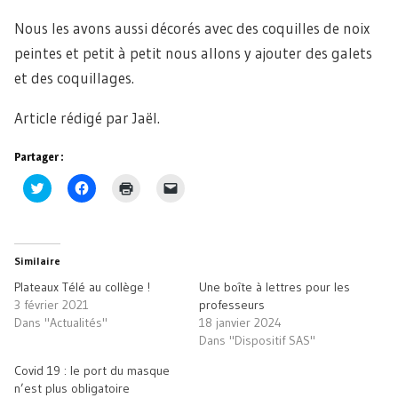
Nous les avons aussi décorés avec des coquilles de noix
peintes et petit à petit nous allons y ajouter des galets
et des coquillages.
Article rédigé par Jaël.
Partager :
Cliquez
Cliquez
Cliquer
Cliquer
pour
pour
pour
pour
partager
partager
imprimer(ouvre
envoyer
sur
sur
dans
un
Twitter(ouvre
Facebook(ouvre
une
lien
dans
dans
nouvelle
par
une
une
fenêtre)
e-
Similaire
nouvelle
nouvelle
mail
fenêtre)
fenêtre)
à
Plateaux Télé au collège !
Une boîte à lettres pour les
un
ami(ouvre
3 février 2021
professeurs
dans
Dans "Actualités"
18 janvier 2024
une
nouvelle
Dans "Dispositif SAS"
fenêtre)
Covid 19 : le port du masque
n’est plus obligatoire