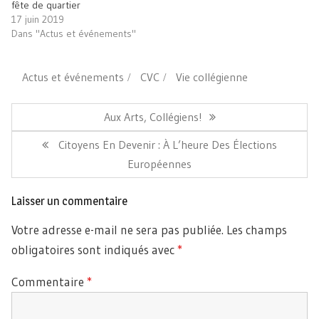
fête de quartier
17 juin 2019
Dans "Actus et événements"
Actus et événements
CVC
Vie collégienne
Navigation
de
Article
Aux Arts, Collégiens!
l’article
Précédent:
Article
Citoyens En Devenir : À L’heure Des Élections
Suivant:
Européennes
Laisser un commentaire
Votre adresse e-mail ne sera pas publiée.
Les champs
obligatoires sont indiqués avec
*
Commentaire
*