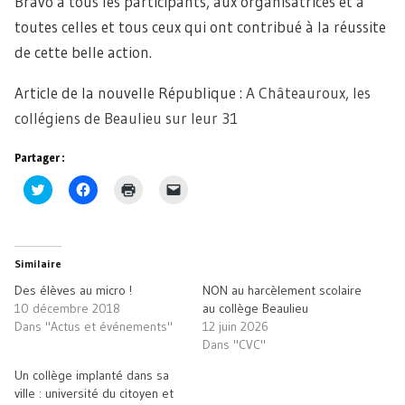
Bravo à tous les participants, aux organisatrices et à
toutes celles et tous ceux qui ont contribué à la réussite
de cette belle action.
Article de la nouvelle République :
A Châteauroux, les
collégiens de Beaulieu sur leur 31
Partager :
Cliquez
Cliquez
Cliquer
Cliquer
pour
pour
pour
pour
partager
partager
imprimer(ouvre
envoyer
sur
sur
dans
un
Twitter(ouvre
Facebook(ouvre
une
lien
dans
dans
nouvelle
par
une
une
fenêtre)
e-
Similaire
nouvelle
nouvelle
mail
fenêtre)
fenêtre)
à
Des élèves au micro !
NON au harcèlement scolaire
un
ami(ouvre
10 décembre 2018
au collège Beaulieu
dans
Dans "Actus et événements"
12 juin 2026
une
nouvelle
Dans "CVC"
fenêtre)
Un collège implanté dans sa
ville : université du citoyen et