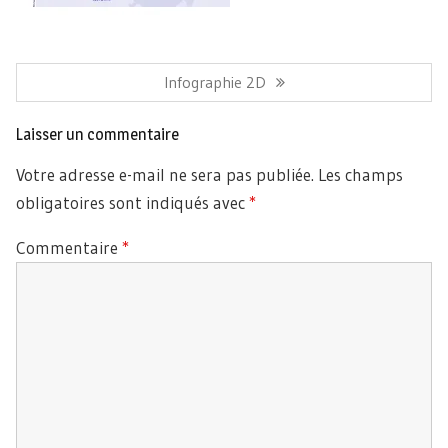
Navigation
de
Article
Infographie 2D
l’article
Précédent:
Laisser un commentaire
Votre adresse e-mail ne sera pas publiée.
Les champs
obligatoires sont indiqués avec
*
Commentaire
*