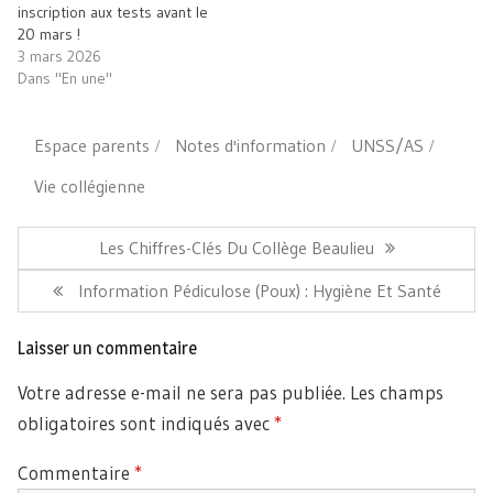
inscription aux tests avant le
20 mars !
3 mars 2026
Dans "En une"
Espace parents
Notes d'information
UNSS/AS
Vie collégienne
Navigation
de
Article
Les Chiffres-Clés Du Collège Beaulieu
l’article
Précédent:
Article
Information Pédiculose (poux) : Hygiène Et Santé
Suivant:
Laisser un commentaire
Votre adresse e-mail ne sera pas publiée.
Les champs
obligatoires sont indiqués avec
*
Commentaire
*