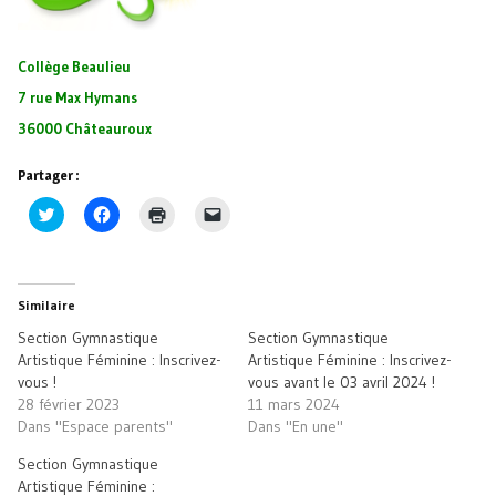
Collège Beaulieu
7 rue Max Hymans
36000 Châteauroux
Partager :
Cliquez
Cliquez
Cliquer
Cliquer
pour
pour
pour
pour
partager
partager
imprimer(ouvre
envoyer
sur
sur
dans
un
Twitter(ouvre
Facebook(ouvre
une
lien
dans
dans
nouvelle
par
une
une
fenêtre)
e-
Similaire
nouvelle
nouvelle
mail
fenêtre)
fenêtre)
à
Section Gymnastique
Section Gymnastique
un
ami(ouvre
Artistique Féminine : Inscrivez-
Artistique Féminine : Inscrivez-
dans
vous !
vous avant le 03 avril 2024 !
une
nouvelle
28 février 2023
11 mars 2024
fenêtre)
Dans "Espace parents"
Dans "En une"
Section Gymnastique
Artistique Féminine :