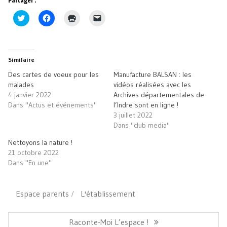
Partager :
Cliquez
Cliquez
Cliquer
Cliquer
pour
pour
pour
pour
partager
partager
imprimer(ouvre
envoyer
sur
sur
dans
un
Twitter(ouvre
Facebook(ouvre
une
lien
dans
dans
nouvelle
par
une
une
fenêtre)
e-
Similaire
nouvelle
nouvelle
mail
fenêtre)
fenêtre)
à
Des cartes de voeux pour les
Manufacture BALSAN : les
un
ami(ouvre
malades
vidéos réalisées avec les
dans
4 janvier 2022
Archives départementales de
une
nouvelle
Dans "Actus et événements"
l’Indre sont en ligne !
fenêtre)
3 juillet 2022
Dans "club media"
Nettoyons la nature !
21 octobre 2022
Dans "En une"
Espace parents
L'établissement
Navigation
de
Article
Raconte-Moi L’espace !