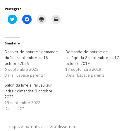
Partager :
Cliquez
Cliquez
Cliquer
Cliquer
pour
pour
pour
pour
partager
partager
imprimer(ouvre
envoyer
sur
sur
dans
un
Twitter(ouvre
Facebook(ouvre
une
lien
dans
dans
nouvelle
par
une
une
fenêtre)
e-
Similaire
nouvelle
nouvelle
mail
fenêtre)
fenêtre)
à
Dossier de bourse : demande
Demande de bourse de
un
ami(ouvre
du 1er septembre au 16
collège du 2 septembre au 17
dans
octobre 2025
octobre 2019
une
nouvelle
5 septembre 2025
17 septembre 2019
fenêtre)
Dans "Espace parents"
Dans "Espace parents"
Salon du livre à Palluau-sur-
Indre : dimanche 9 octobre
2022
19 septembre 2022
Dans "CDI"
Espace parents
L'établissement