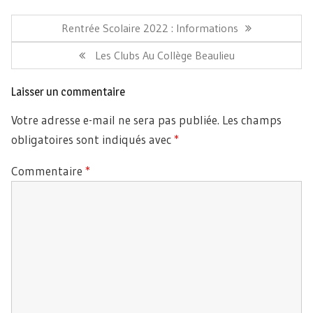
Navigation
de
Article
Rentrée Scolaire 2022 : Informations
l’article
Précédent:
Article
Les Clubs Au Collège Beaulieu
Suivant:
Laisser un commentaire
Votre adresse e-mail ne sera pas publiée.
Les champs
obligatoires sont indiqués avec
*
Commentaire
*