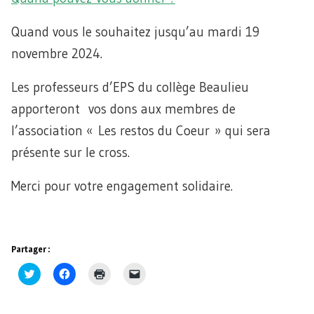
Quand vous le souhaitez jusqu’au mardi 19
novembre 2024.
Les professeurs d’EPS du collège Beaulieu
apporteront vos dons aux membres de
l’association « Les restos du Coeur » qui sera
présente sur le cross.
Merci pour votre engagement solidaire.
Partager :
Cliquez
Cliquez
Cliquer
Cliquer
pour
pour
pour
pour
partager
partager
imprimer(ouvre
envoyer
sur
sur
dans
un
Twitter(ouvre
Facebook(ouvre
une
lien