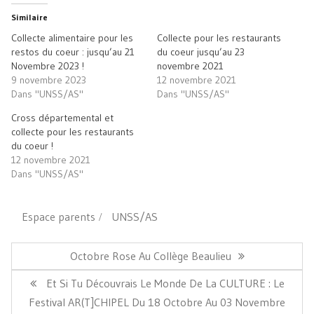
dans
dans
nouvelle
par
une
une
fenêtre)
e-
Similaire
nouvelle
nouvelle
mail
fenêtre)
fenêtre)
à
Collecte alimentaire pour les
Collecte pour les restaurants
un
ami(ouvre
restos du coeur : jusqu’au 21
du coeur jusqu’au 23
dans
Novembre 2023 !
novembre 2021
une
nouvelle
9 novembre 2023
12 novembre 2021
fenêtre)
Dans "UNSS/AS"
Dans "UNSS/AS"
Cross départemental et
collecte pour les restaurants
du coeur !
12 novembre 2021
Dans "UNSS/AS"
Espace parents
UNSS/AS
Navigation
de
Article
Octobre Rose Au Collège Beaulieu
l’article
Précédent:
Article
Et Si Tu Découvrais Le Monde De La CULTURE : Le
Suivant:
Festival AR(T]CHIPEL Du 18 Octobre Au 03 Novembre