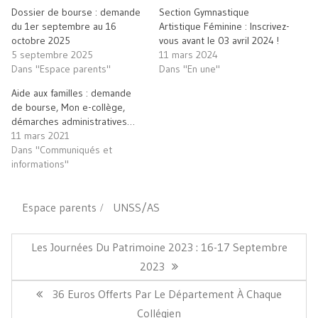
fenêtre)
fenêtre)
à
Dossier de bourse : demande
Section Gymnastique
un
ami(ouvre
du 1er septembre au 16
Artistique Féminine : Inscrivez-
dans
octobre 2025
vous avant le 03 avril 2024 !
une
nouvelle
5 septembre 2025
11 mars 2024
fenêtre)
Dans "Espace parents"
Dans "En une"
Aide aux familles : demande
de bourse, Mon e-collège,
démarches administratives…
11 mars 2021
Dans "Communiqués et
informations"
Espace parents
UNSS/AS
Navigation
de
Article
Les Journées Du Patrimoine 2023 : 16-17 Septembre
l’article
Précédent:
2023
Article
36 Euros Offerts Par Le Département À Chaque
Suivant:
Collégien