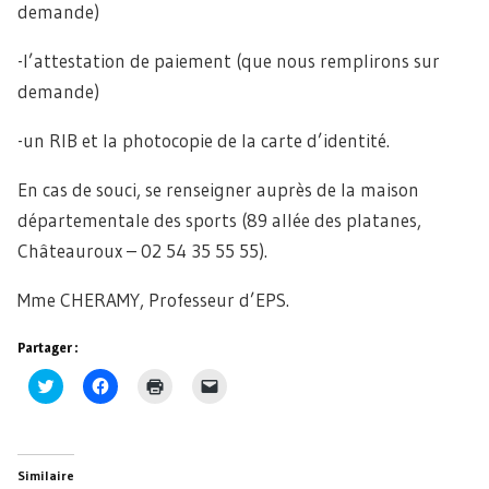
demande)
-l’attestation de paiement (que nous remplirons sur
demande)
-un RIB et la photocopie de la carte d’identité.
En cas de souci, se renseigner auprès de la maison
départementale des sports (89 allée des platanes,
Châteauroux – 02 54 35 55 55).
Mme CHERAMY, Professeur d’EPS.
Partager :
Cliquez
Cliquez
Cliquer
Cliquer
pour
pour
pour
pour
partager
partager
imprimer(ouvre
envoyer
sur
sur
dans
un
Twitter(ouvre
Facebook(ouvre
une
lien
dans
dans
nouvelle
par
une
une
fenêtre)
e-
Similaire
nouvelle
nouvelle
mail