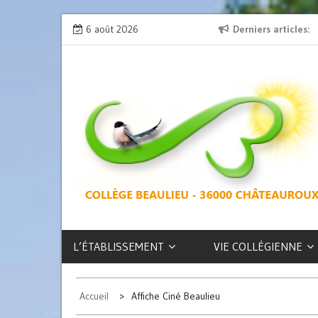
Skip
on » : l’émission de radio
6 août 2026
L’exposition des latinistes est là !
Derniers articles
to
content
COLLÈGE
BEAULIEU –
CHÂTEAUROUX
L’ÉTABLISSEMENT
VIE COLLÉGIENNE
Accueil
Affiche Ciné Beaulieu