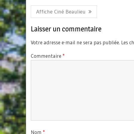
Navigation
Article
Affiche Ciné Beaulieu
de
Précédent:
l’article
Laisser un commentaire
Votre adresse e-mail ne sera pas publiée.
Les c
Commentaire
*
Nom
*