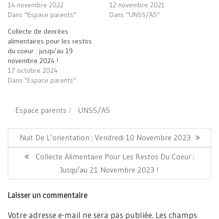
nouvelle
14 novembre 2022
12 novembre 2021
fenêtre)
Dans "Espace parents"
Dans "UNSS/AS"
Collecte de denrées
alimentaires pour les restos
du coeur : jusqu’au 19
novembre 2024 !
17 octobre 2024
Dans "Espace parents"
Espace parents
UNSS/AS
Navigation
de
Article
Nuit De L’orientation : Vendredi 10 Novembre 2023
l’article
Précédent:
Article
Collecte Alimentaire Pour Les Restos Du Coeur :
Suivant:
Jusqu’au 21 Novembre 2023 !
Laisser un commentaire
Votre adresse e-mail ne sera pas publiée.
Les champs