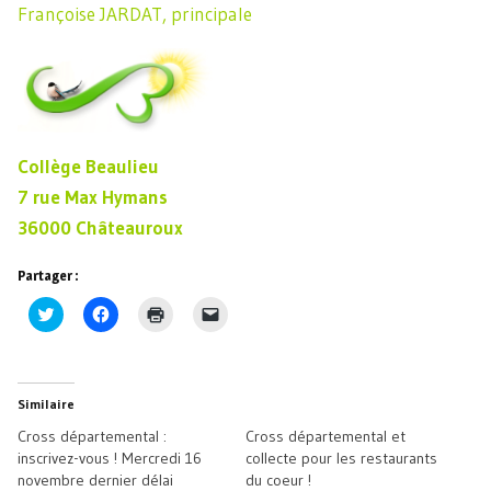
Françoise JARDAT, principale
Collège Beaulieu
7 rue Max Hymans
36000 Châteauroux
Partager :
Cliquez
Cliquez
Cliquer
Cliquer
pour
pour
pour
pour
partager
partager
imprimer(ouvre
envoyer
sur
sur
dans
un
Twitter(ouvre
Facebook(ouvre
une
lien
dans
dans
nouvelle
par
une
une
fenêtre)
e-
Similaire
nouvelle
nouvelle
mail
fenêtre)
fenêtre)
à
Cross départemental :
Cross départemental et
un
ami(ouvre
inscrivez-vous ! Mercredi 16
collecte pour les restaurants
dans
novembre dernier délai
du coeur !
une