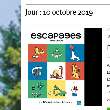
Jour :
10 octobre 2019
L
V
E
E
m
s
v