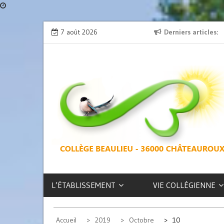
Skip
ion » : l’émission de radio
7 août 2026
L’exposition des latinistes est là !
Derniers articles
to
content
COLLÈGE
BEAULIEU –
CHÂTEAUROUX
L’ÉTABLISSEMENT
VIE COLLÉGIENNE
Accueil
2019
Octobre
10