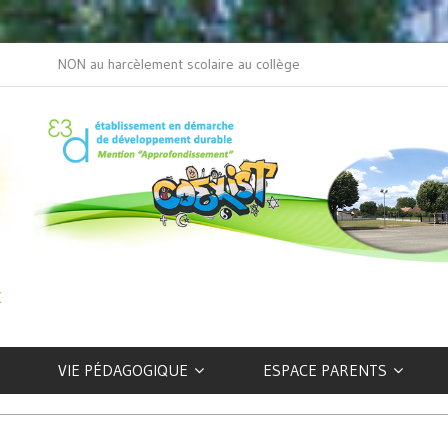
NON au harcèlement scolaire au collège Beaulieu
L’art selon les EFIV
VIE PÉDAGOGIQUE
ESPACE PARENTS